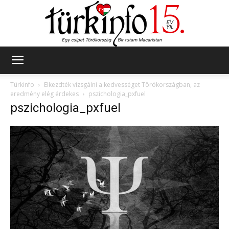
Türkinfo
Türkinfo
Elkezdték vizsgálni a kedvességet Törökországban, az
eredmény elég érdekes
pszichologia_pxfuel
pszichologia_pxfuel