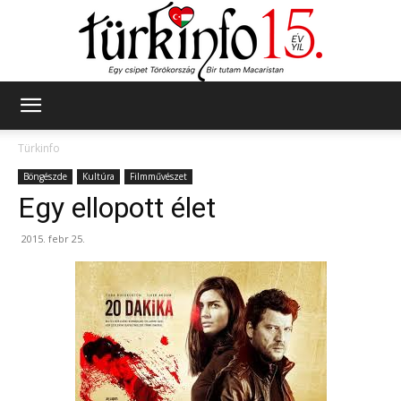
Türkinfo
Türkinfo
Böngészde
Kultúra
Filmművészet
Egy ellopott élet
2015. febr 25.