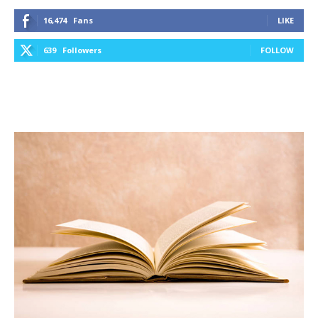
16,474
Fans
LIKE
639
Followers
FOLLOW