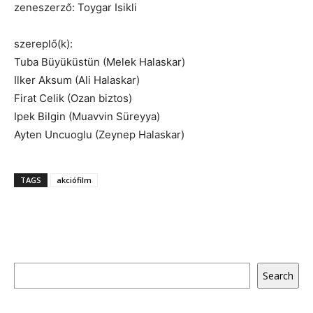
zeneszerző: Toygar Isikli
szereplő(k):
Tuba Büyüküstün (Melek Halaskar)
Ilker Aksum (Ali Halaskar)
Firat Celik (Ozan biztos)
Ipek Bilgin (Muavvin Süreyya)
Ayten Uncuoglu (Zeynep Halaskar)
TAGS
akciófilm
Keresés
Search