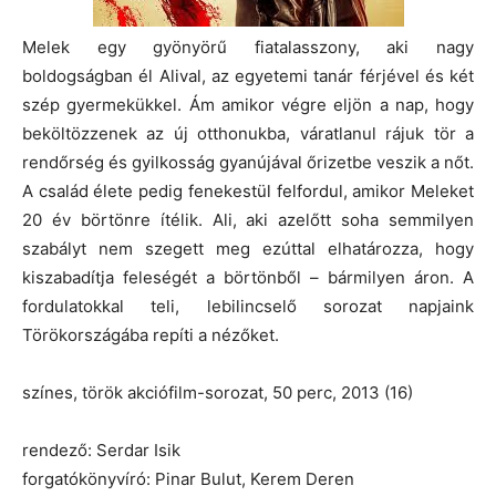
Melek egy gyönyörű fiatalasszony, aki nagy
boldogságban él Alival, az egyetemi tanár férjével és két
szép gyermekükkel. Ám amikor végre eljön a nap, hogy
beköltözzenek az új otthonukba, váratlanul rájuk tör a
rendőrség és gyilkosság gyanújával őrizetbe veszik a nőt.
A család élete pedig fenekestül felfordul, amikor Meleket
20 év börtönre ítélik. Ali, aki azelőtt soha semmilyen
szabályt nem szegett meg ezúttal elhatározza, hogy
kiszabadítja feleségét a börtönből – bármilyen áron. A
fordulatokkal teli, lebilincselő sorozat napjaink
Törökországába repíti a nézőket.
színes, török akciófilm-sorozat, 50 perc, 2013 (16)
rendező: Serdar Isik
forgatókönyvíró: Pinar Bulut, Kerem Deren