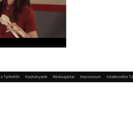
 Türkinfót!
Kiadványaink
Médiaajánlat
Impresszum
Adatkezelési Tá