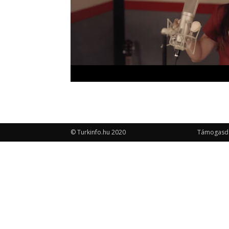
© Turkinfo.hu 2020
Támogasd a