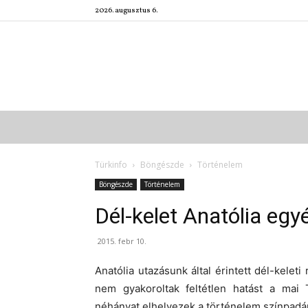
2026. augusztus 6.
Türkinfo
Böngészde
Történelem
Böngészde
Történelem
Dél-kelet Anatólia egy
2015. febr 10.
Anatólia utazásunk által érintett dél-keleti
nem gyakoroltak feltétlen hatást a mai 
néhányat elhelyezek a történelem színpadá