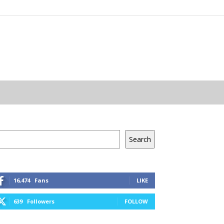
resés
Search
16,474
Fans
LIKE
639
Followers
FOLLOW