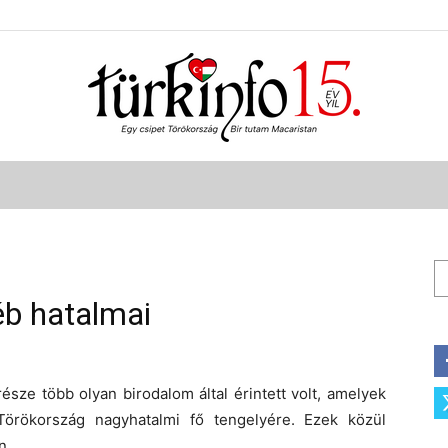
Türkinfo
Ke
éb hatalmai
 része több olyan birodalom által érintett volt, amelyek
Törökország nagyhatalmi fő tengelyére. Ezek közül
n.