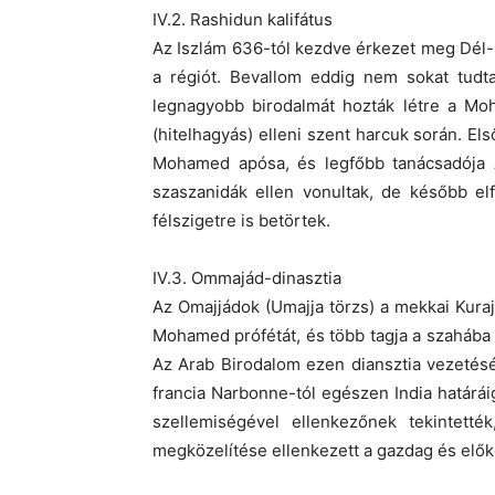
IV.2. Rashidun kalifátus
Az Iszlám 636-tól kezdve érkezet meg Dél-ke
a régiót. Bevallom eddig nem sokat tudta
legnagyobb birodalmát hozták létre a Moh
(hitelhagyás) elleni szent harcuk során. El
Mohamed apósa, és legfőbb tanácsadója A
szaszanidák ellen vonultak, de később elfo
félszigetre is betörtek.
IV.3. Ommajád-dinasztia
Az Omajjádok (Umajja törzs) a mekkai Kurajs
Mohamed prófétát, és több tagja a szahába (
Az Arab Birodalom ezen diansztia vezetésé
francia Narbonne-tól egészen India határái
szellemiségével ellenkezőnek tekintetté
megközelítése ellenkezett a gazdag és előke