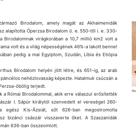
származó Birodalom, amely magát az Akhaimenidák
 alapította Óperzsa Birodalom (i. e. 550-től i. e. 330-
sa Birodalomnak virágkorában a 10,7 millió km2 volt a
állama volt és a világ népességének 46%-a lakott benne!
ikában pedig a mai Egyiptom, Szudán, Líbia és Etiópia
thus Birodalom helyén jött létre, és 651-ig, az arab
 a páncélos nehézlovasság képezte. Hatalmuk csúcsán a
Perzsa-öbölig terjedt.
Re
k a Római Birodalommal, akik erre válaszul erősítették
sászár I. Sápúr királytól szenvedett el vereséget 260-
lta egész Kis-Ázsiát, sőt 626-ban megostromolta
iosz bizánci császár visszaverte őket. A Szaszanidák
yomán 636-ban összeomlott.