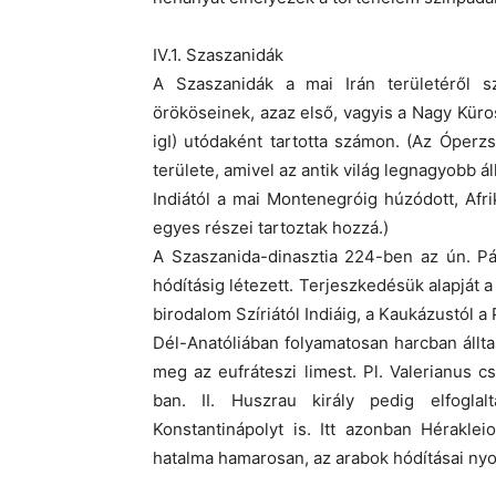
IV.1. Szaszanidák
A Szaszanidák a mai Irán területéről 
örököseinek, azaz első, vagyis a Nagy Kürosz
igI) utódaként tartotta számon. (Az Óperz
területe, amivel az antik világ legnagyobb 
Indiától a mai Montenegróig húzódott, Afr
egyes részei tartoztak hozzá.)
A Szaszanida-dinasztia 224-ben az ún. Pár
hódításig létezett. Terjeszkedésük alapját
birodalom Szíriától Indiáig, a Kaukázustól a 
Dél-Anatóliában folyamatosan harcban állta
meg az eufráteszi limest. Pl. Valerianus c
ban. II. Huszrau király pedig elfogla
Konstantinápolyt is. Itt azonban Hérakle
hatalma hamarosan, az arabok hódításai n