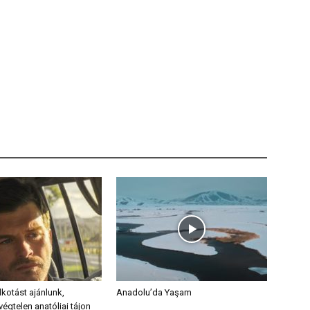
alkotást ajánlunk,
Anadolu’da Yaşam
égtelen anatóliai tájon