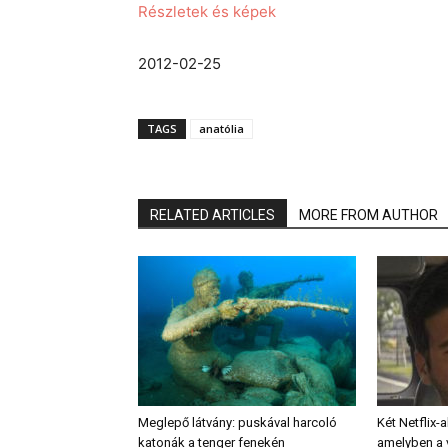
Részletek és képek
2012-02-25
TAGS
anatólia
RELATED ARTICLES
MORE FROM AUTHOR
Meglepő látvány: puskával harcoló
Két Netflix-
katonák a tenger fenekén
amelyben a v