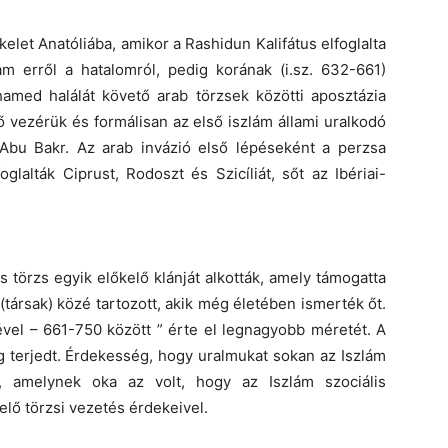
let Anatóliába, amikor a Rashidun Kalifátus elfoglalta
m erről a hatalomról, pedig korának (i.sz. 632-661)
amed halálát követő arab törzsek közötti aposztázia
ső vezérük és formálisan az első iszlám állami uralkodó
bu Bakr. Az arab invázió első lépéseként a perzsa
glalták Ciprust, Rodoszt és Szicíliát, sőt az Ibériai-
 törzs egyik előkelő klánját alkották, amely támogatta
társak) közé tartozott, akik még életében ismerték őt.
vel – 661-750 között ” érte el legnagyobb méretét. A
g terjedt. Érdekesség, hogy uralmukat sokan az Iszlám
k, amelynek oka az volt, hogy az Iszlám szociális
lő törzsi vezetés érdekeivel.