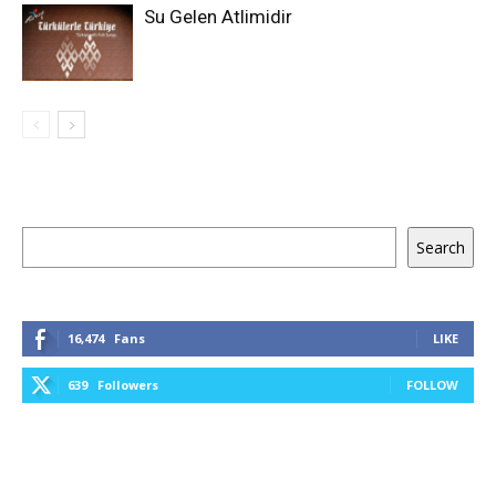
Su Gelen Atlimidir
Keresés
Search
16,474
Fans
LIKE
639
Followers
FOLLOW