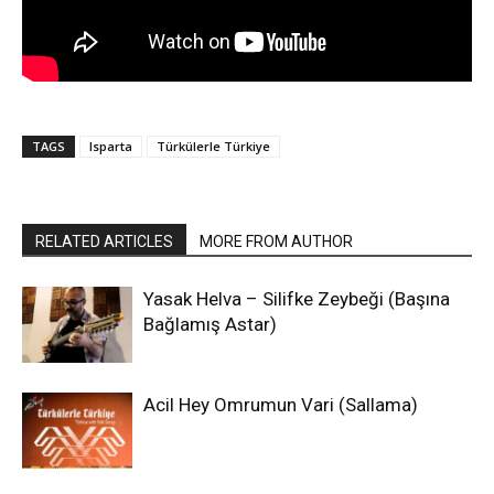
TAGS
Isparta
Türkülerle Türkiye
RELATED ARTICLES
MORE FROM AUTHOR
Yasak Helva – Silifke Zeybeği (Başına
Bağlamış Astar)
Acil Hey Omrumun Vari (Sallama)