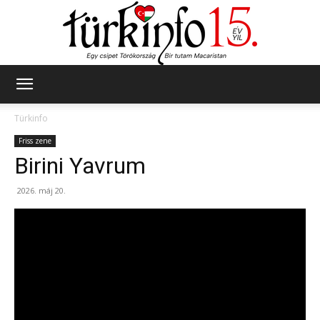
Türkinfo
Türkinfo
Friss zene
Birini Yavrum
2026. máj 20.