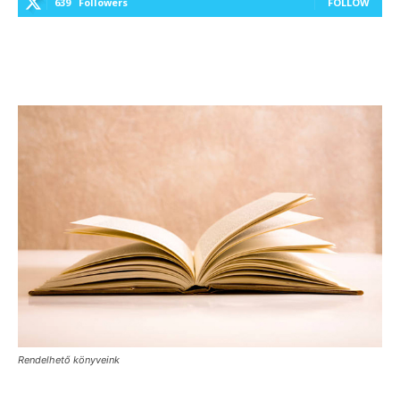
639
Followers
FOLLOW
Rendelhető könyveink