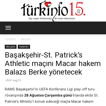
Türkinfo
Türkinfo
Aktuális
Aktuális
Haberler
Başakşehir-St. Patrick’s
Athletic maçını Macar hakem
Balazs Berke yönetecek
2024. aug 25.
RAMS Başakşehir’in UEFA Konferans Ligi play-off turu
rövanşında
28 Ağustos Çarşamba günü
İrlanda ekibi St.
Patrick’s Athletic’i konuk edeceği maçta Macar hakem