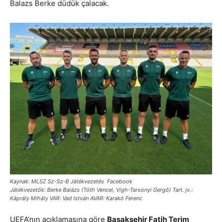
Balazs Berke düdük çalacak.
Kaynak: MLSZ Sz-Sz-B Játékvezetés Facebook
Játékvezetők: Berke Balázs (Tóth Vencel, Vígh-Tarsonyi Gergő) Tart. jv.:
Káprály Mihály VAR: Vad István AVAR: Karakó Ferenc
UEFA’nın açıklamasına göre
Başakşehir Fatih Terim