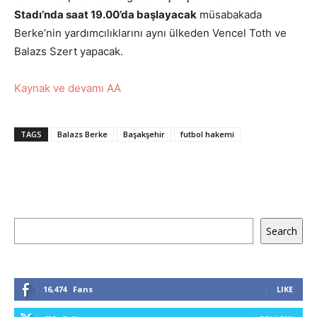
Stadı’nda saat 19.00’da başlayacak
müsabakada
Berke’nin yardımcılıklarını aynı ülkeden Vencel Toth ve
Balazs Szert yapacak.
Kaynak ve devamı AA
TAGS
Balazs Berke
Başakşehir
futbol hakemi
Keresés
Search
16,474
Fans
LIKE