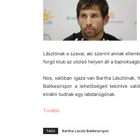
Lászlónak a szavai, aki szerint annak ellené
forgó klub az utolsó helyen áll a bajnokságb
Nos, valóban igaza van Bartha Lászlónak, 
Balikesirspor a lehetőségeit tekintve va
kínálni tudnak egy labdarúgónak.
Tovább
TAGS
Bartha László.Balikesirspor