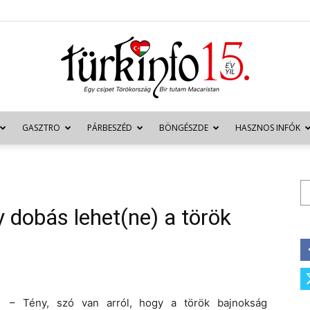
GASZTRO
PÁRBESZÉD
BÖNGÉSZDE
HASZNOS INFÓK
Türkinfo
Ke
 dobás lehet(ne) a török
– Tény, szó van arról, hogy a török bajnokság