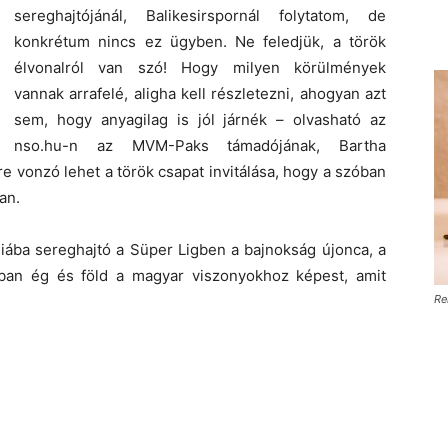
sereghajtójánál, Balikesirspornál folytatom, de
konkrétum nincs ez ügyben. Ne feledjük, a török
élvonalról van szó! Hogy milyen körülmények
vannak arrafelé, aligha kell részletezni, ahogyan azt
sem, hogy anyagilag is jól járnék – olvasható az
nso.hu-n az MVM-Paks támadójának, Bartha
re vonzó lehet a török csapat invitálása, hogy a szóban
an.
hiába sereghajtó a Süper Ligben a bajnokság újonca, a
lóban ég és föld a magyar viszonyokhoz képest, amit
Re