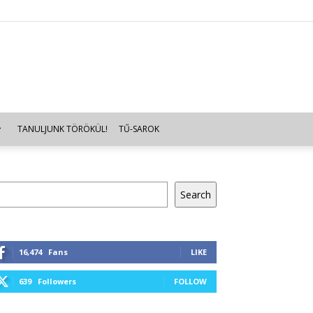
TANULJUNK TÖRÖKÜL!
TŰ-SAROK
resés
Search
16,474
Fans
LIKE
639
Followers
FOLLOW