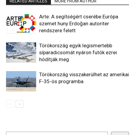
RELATED ARTICLES
MORE FROM AUTHOR
Arte: A segítségért cserébe Európa
szemet huny Erdoğan autoriter
rendszere felett
Törökország egyik legismertebb
síparadicsomát nyáron futók ezrei
hódítják meg
Törökország visszakerülhet az amerikai
F-35-ös programba
Keresés