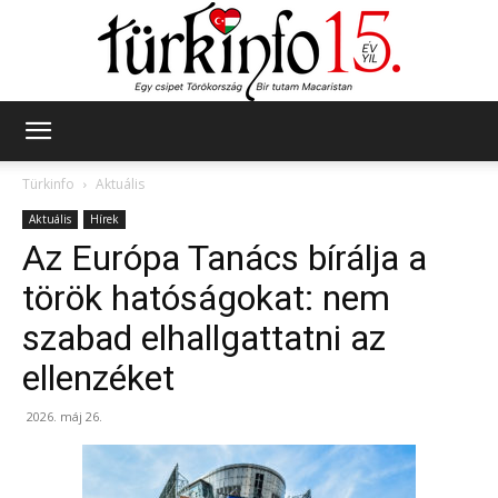
Türkinfo
Türkinfo
Aktuális
Aktuális
Hírek
Az Európa Tanács bírálja a
török hatóságokat: nem
szabad elhallgattatni az
ellenzéket
2026. máj 26.