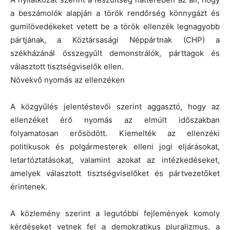
a beszámolók alapján a török rendőrség könnygázt és
gumilövedékeket vetett be a török ellenzék legnagyobb
pártjának, a Köztársasági Néppártnak (CHP) a
székházánál összegyűlt demonstrálók, párttagok és
választott tisztségviselők ellen.
Növekvő nyomás az ellenzéken
A közgyűlés jelentéstevői szerint aggasztó, hogy az
ellenzéket érő nyomás az elmúlt időszakban
folyamatosan erősödött. Kiemelték az ellenzéki
politikusok és polgármesterek elleni jogi eljárásokat,
letartóztatásokat, valamint azokat az intézkedéseket,
amelyek választott tisztségviselőket és pártvezetőket
érintenek.
A közlemény szerint a legutóbbi fejlemények komoly
kérdéseket vetnek fel a demokratikus pluralizmus, a