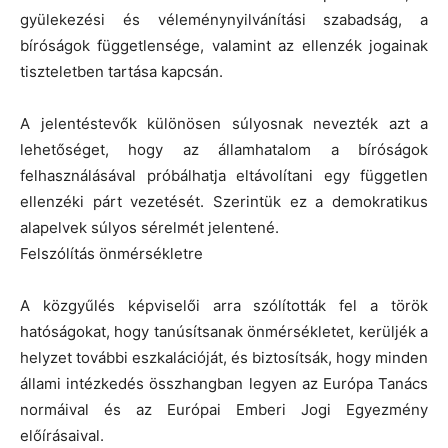
gyülekezési és véleménynyilvánítási szabadság, a
bíróságok függetlensége, valamint az ellenzék jogainak
tiszteletben tartása kapcsán.
A jelentéstevők különösen súlyosnak nevezték azt a
lehetőséget, hogy az államhatalom a bíróságok
felhasználásával próbálhatja eltávolítani egy független
ellenzéki párt vezetését. Szerintük ez a demokratikus
alapelvek súlyos sérelmét jelentené.
Felszólítás önmérsékletre
A közgyűlés képviselői arra szólították fel a török
hatóságokat, hogy tanúsítsanak önmérsékletet, kerüljék a
helyzet további eszkalációját, és biztosítsák, hogy minden
állami intézkedés összhangban legyen az Európa Tanács
normáival és az Európai Emberi Jogi Egyezmény
előírásaival.