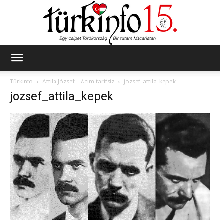
Türkinfo
Türkinfo
Attila József – Acım tarifsiz
jozsef_attila_kepek
jozsef_attila_kepek