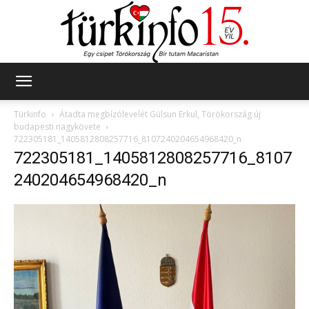
Türkinfo
Türkinfo
Átadta megbízólevelét Gülsun Erkul, Törökország új
budapesti nagykövete
722305181_1405812808257716_8107240204654968420_n
722305181_1405812808257716_8107
240204654968420_n