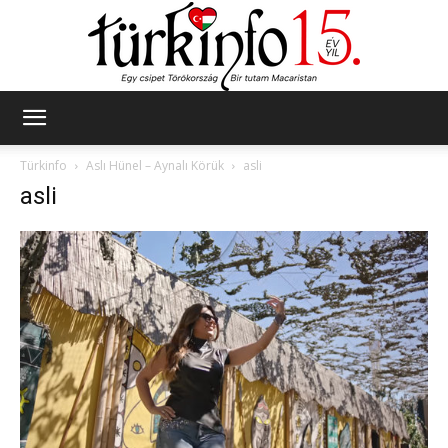
Türkinfo
Türkinfo
Aslı Hünel – Aynalı Körük
asli
asli