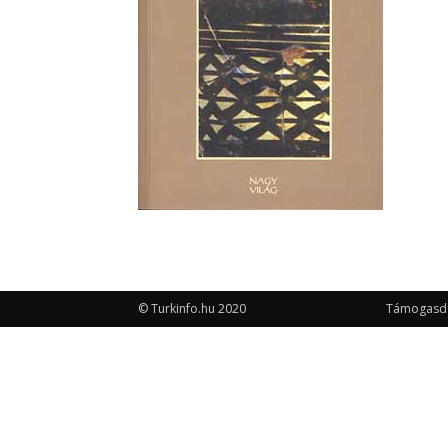
© Turkinfo.hu 2020
Támogasd a