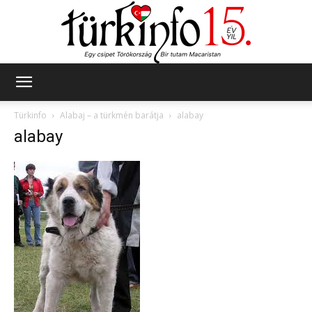
Türkinfo
Türkinfo
Alabaj – a türkmén barátja
alabay
alabay