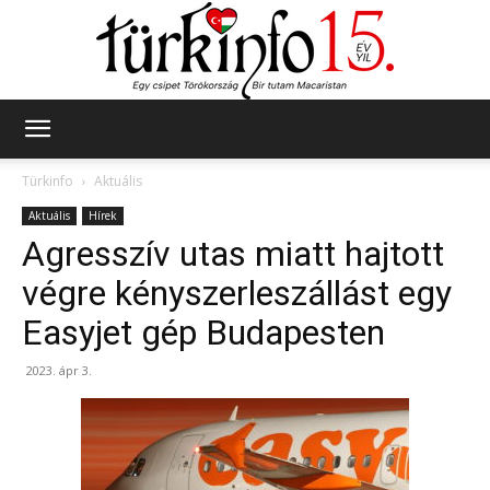
Türkinfo
Türkinfo
Aktuális
Aktuális
Hírek
Agresszív utas miatt hajtott
végre kényszerleszállást egy
Easyjet gép Budapesten
2023. ápr 3.