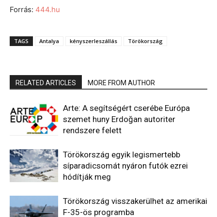
Forrás:
444.hu
TAGS
Antalya
kényszerleszállás
Törökország
RELATED ARTICLES
MORE FROM AUTHOR
Arte: A segítségért cserébe Európa
szemet huny Erdoğan autoriter
rendszere felett
Törökország egyik legismertebb
síparadicsomát nyáron futók ezrei
hódítják meg
Törökország visszakerülhet az amerikai
F-35-ös programba