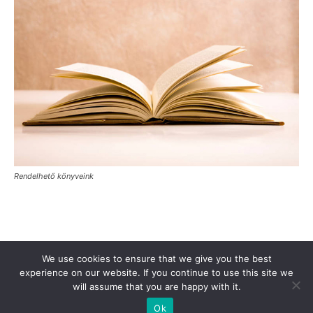
Rendelhető könyveink
Támogasd a Türkinfót!
Kiadványaink
Médiaajánlat
We use cookies to ensure that we give you the best
Impresszum
Adatkezelési Tájékoztató
ÁSZF
Alapítvány
experience on our website. If you continue to use this site we
will assume that you are happy with it.
Rólunk
Kapcsolat
Ok
© Turkinfo.hu 2020