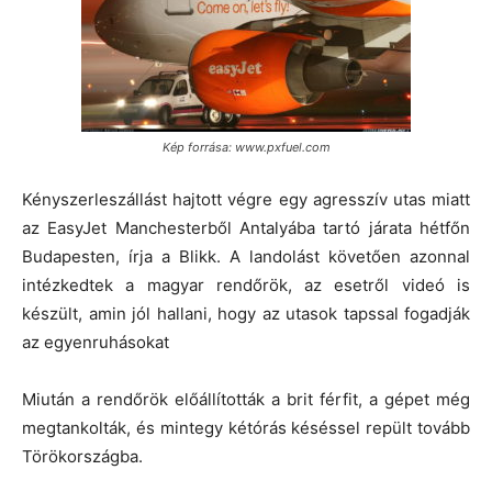
Kép forrása: www.pxfuel.com
Kényszerleszállást hajtott végre egy agresszív utas miatt
az EasyJet Manchesterből Antalyába tartó járata hétfőn
Budapesten, írja a Blikk. A landolást követően azonnal
intézkedtek a magyar rendőrök, az esetről videó is
készült, amin jól hallani, hogy az utasok tapssal fogadják
az egyenruhásokat
Miután a rendőrök előállították a brit férfit, a gépet még
megtankolták, és mintegy kétórás késéssel repült tovább
Törökországba.