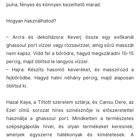
puha, fényes és könnyen kezelhető marad.
Hogyan használhatod?
– Arcra és dekoltázsra: Keverj össze egy evőkanál
ghassoul port vízzel vagy rózsavízzel, amíg sűrű masszát
nem kapsz. Vidd fel a bőrödre, hagyd megszáradni 10-15
percig, majd öblítsd le langyos vízzel.
– Hajra: Készíts hasonló keveréket, és masszírozd a
fejbőrödbe. Hagyd hatni néhány percig, majd alaposan
öblítsd ki.
Hazal Kaya, a Tiltott szerelem sztárja, és Cansu Dere, az
Ezel című sorozat híres színésznője is előszeretettel
használja a ghassoul port. Mindketten a természetes
szépségápolás hívei, és olyan termékeket keresnek,
amelyek egyszerre hatékonyak és kíméletesek. A