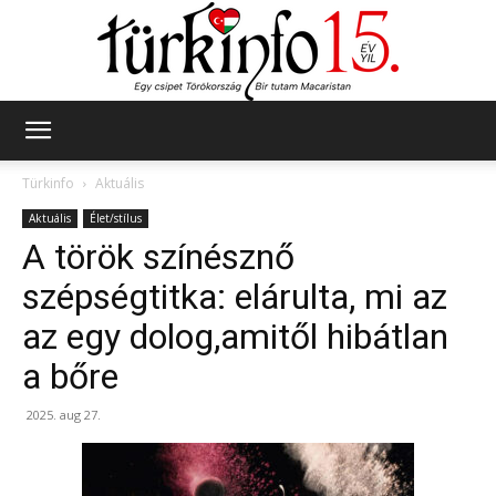
Türkinfo
Türkinfo
Aktuális
Aktuális
Élet/stílus
A török színésznő
szépségtitka: elárulta, mi az
az egy dolog,amitől hibátlan
a bőre
2025. aug 27.