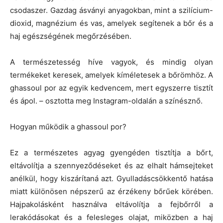
csodaszer. Gazdag ásványi anyagokban, mint a szilícium-
dioxid, magnézium és vas, amelyek segítenek a bőr és a
haj egészségének megőrzésében.
A természetesség híve vagyok, és mindig olyan
termékeket keresek, amelyek kíméletesek a bőrömhöz. A
ghassoul por az egyik kedvencem, mert egyszerre tisztít
és ápol. – osztotta meg Instagram-oldalán a színésznő.
Hogyan működik a ghassoul por?
Ez a természetes agyag gyengéden tisztítja a bőrt,
eltávolítja a szennyeződéseket és az elhalt hámsejteket
anélkül, hogy kiszárítaná azt. Gyulladáscsökkentő hatása
miatt különösen népszerű az érzékeny bőrűek körében.
Hajpakolásként használva eltávolítja a fejbőrről a
lerakódásokat és a felesleges olajat, miközben a haj