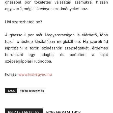
ghassoul por tökéletes választás számukra, hiszen
egyszerű, mégis látványos eredményeket hoz.
Hol szerezheted be?
A ghassoul por már Magyarországon is elérhető, több
hazai webshop kínálatában megtalálható. Ha szeretnéd
kipróbálni a török színésznők szépségtitkát, érdemes
beruházni egy adagba, és beépíteni a saját
szépségápolási rutinodba.
Forrás:
www.kiskegyed.hu
TAGS
török színésznők
RELATED ARTICLES
MORE FROM AUTHOR