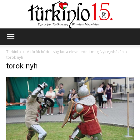
Türkinfo
Türkinfo
A török hódoltság kora elevenedett meg Nyíregyházán
torok nyh
torok nyh