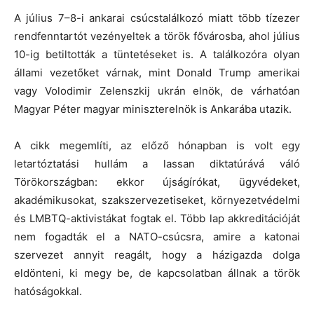
A július 7–8-i ankarai csúcstalálkozó miatt több tízezer
rendfenntartót vezényeltek a török fővárosba, ahol július
10-ig betiltották a tüntetéseket is. A találkozóra olyan
állami vezetőket várnak, mint Donald Trump amerikai
vagy Volodimir Zelenszkij ukrán elnök, de várhatóan
Magyar Péter magyar miniszterelnök is Ankarába utazik.
A cikk megemlíti, az előző hónapban is volt egy
letartóztatási hullám a lassan diktatúrává váló
Törökországban: ekkor újságírókat, ügyvédeket,
akadémikusokat, szakszervezetiseket, környezetvédelmi
és LMBTQ-aktivistákat fogtak el. Több lap akkreditációját
nem fogadták el a NATO-csúcsra, amire a katonai
szervezet annyit reagált, hogy a házigazda dolga
eldönteni, ki megy be, de kapcsolatban állnak a török
hatóságokkal.