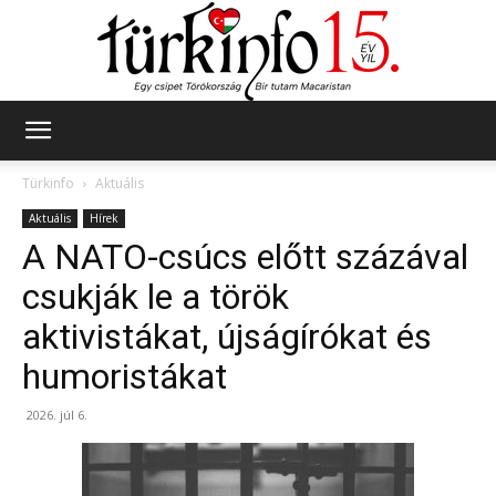
Türkinfo
Türkinfo
Aktuális
Aktuális
Hírek
A NATO-csúcs előtt százával
csukják le a török
aktivistákat, újságírókat és
humoristákat
2026. júl 6.