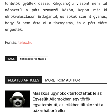
tüntetők gyűltek össze. Kılıçdaroğlu viszont nem túl
népszerű a párt szavazói között, kapott már ki
elnökválasztáson Erdoğantól, és sokak szerint gyanús,
hogy őt nem érte el a tisztogatás, és a párt élére
engedték.
Forrás:
telex.hu
TAGS
török letartóztatás
RELATED ARTICLES
MORE FROM AUTHOR
Maszkos ügynökök tartóztattak le az
Egyesült Államokban egy török
egyetemistát, aki cikkben tiltakozott a
gázai háború ellen