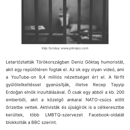
Kép forrása: www.pikrepo.com
Letartóztatták Törökországban Deniz Göktaş humoristát,
akit egy repülőtéren fogtak el. Az ok egy olyan videó, ami
a YouTube-on 9,4 milliós nézettséget ért el. A férfit
gyűlöletkeltéssel gyanúsítják, illetve Recep Tayyip
Erdoğan elnök inzultálásával. Ő csak egy abból a kb. 200
emberből, akit a közelgő ankarai NATO-csúcs előtt
őrizetbe vettek. Aktivisták és újságírók is a célkeresztbe
kerültek, több LMBTQ-szervezet Facebook-oldalát
blokkolták a BBC szerint.