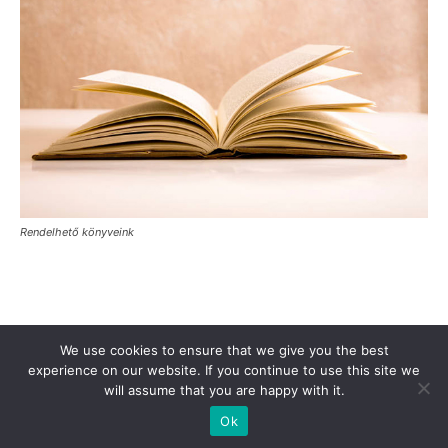
Rendelhető könyveink
Támogasd a Türkinfót!
Kiadványaink
Médiaajánlat
We use cookies to ensure that we give you the best
Impresszum
Adatkezelési Tájékoztató
ÁSZF
Alapítvány
experience on our website. If you continue to use this site we
will assume that you are happy with it.
Rólunk
Kapcsolat
Ok
© Turkinfo.hu 2020