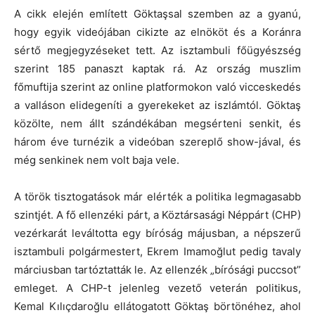
A cikk elején említett Göktaşsal szemben az a gyanú,
hogy egyik videójában cikizte az elnököt és a Koránra
sértő megjegyzéseket tett. Az isztambuli főügyészség
szerint 185 panaszt kaptak rá. Az ország muszlim
főmuftija szerint az online platformokon való vicceskedés
a valláson elidegeníti a gyerekeket az iszlámtól. Göktaş
közölte, nem állt szándékában megsérteni senkit, és
három éve turnézik a videóban szereplő show-jával, és
még senkinek nem volt baja vele.
A török tisztogatások már elérték a politika legmagasabb
szintjét. A fő ellenzéki párt, a Köztársasági Néppárt (CHP)
vezérkarát leváltotta egy bíróság májusban, a népszerű
isztambuli polgármestert, Ekrem Imamoğlut pedig tavaly
márciusban tartóztatták le. Az ellenzék „bírósági puccsot”
emleget. A CHP-t jelenleg vezető veterán politikus,
Kemal Kılıçdaroğlu ellátogatott Göktaş börtönéhez, ahol