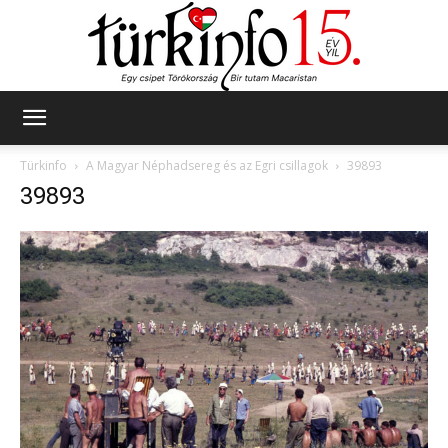
Türkinfo
Türkinfo
A Magyar Néphadsereg és az Egri csillagok
39893
39893