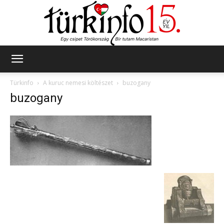
Türkinfo
Türkinfo
A kuruc nemesi költészet
buzogany
buzogany