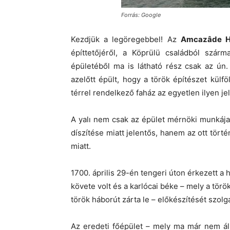
Forrás: Google
Kezdjük a legöregebbel! Az
Amcazâde Hü
építtetőjéről, a Köprülü családból szár
épületéből ma is látható rész csak az 
azelőtt épült, hogy a török építészet külf
térrel rendelkező faház az egyetlen ilyen j
A yalı nem csak az épület mérnöki munkája
díszítése miatt jelentős, hanem az ott törté
miatt.
1700. április 29-én tengeri úton érkezett a
követe volt és a karlócai béke – mely a tör
török háborút zárta le – előkészítését szolg
Az eredeti főépület – mely ma már nem ál