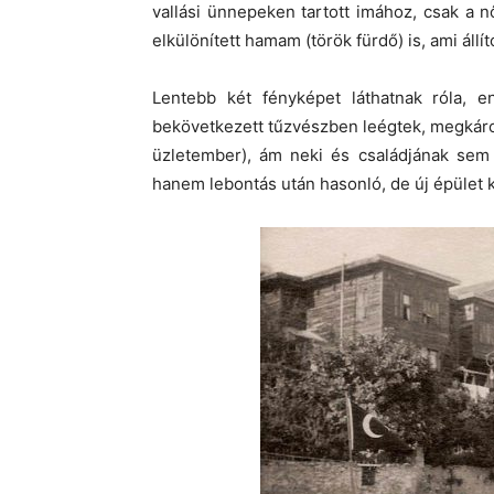
vallási ünnepeken tartott imához, csak a n
elkülönített hamam (török fürdő) is, ami állí
Lentebb két fényképet láthatnak róla, 
bekövetkezett tűzvészben leégtek, megkáro
üzletember), ám neki és családjának sem v
hanem lebontás után hasonló, de új épület k