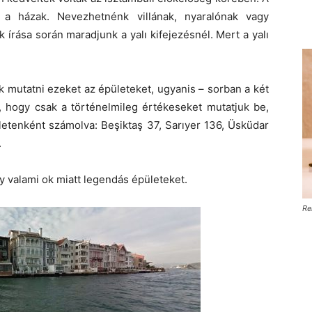
k a házak. Nevezhetnénk villának, nyaralónak vagy
írása során maradjunk a yalı kifejezésnél. Mert a yalı
k mutatni ezeket az épületeket, ugyanis – sorban a két
, hogy csak a történelmileg értékeseket mutatjuk be,
ületenként számolva: Beşiktaş 37, Sarıyer 136, Üsküdar
.
y valami ok miatt legendás épületeket.
Re