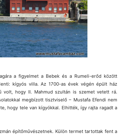
magára a figyelmet a Bebek és a Rumeli-erőd között
lenti: kígyós villa. Az 1700-as évek végén épült ház
volt, hogy II. Mahmud szultán is szemet vetett rá.
solatokkal megbízott tisztviselő – Mustafa Efendi nem
lte, hogy tele van kígyókkal. Elhitték, így rajta ragadt a
szmán építőművészetnek. Külön termet tartottak fent a