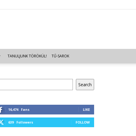
TANULJUNK TÖRÖKÜL!
TŰ-SAROK
resés
Search
16,474
Fans
LIKE
639
Followers
FOLLOW