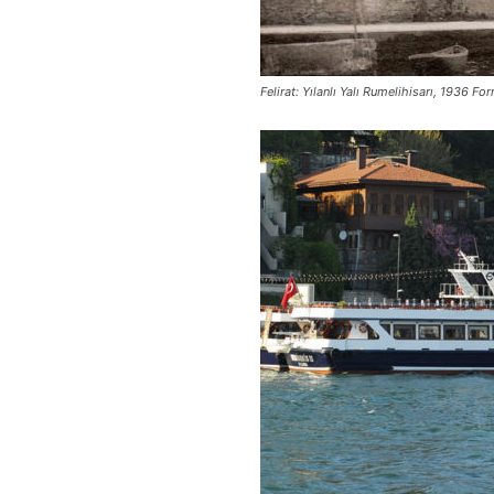
Felirat: Yılanlı Yalı Rumelihisarı, 1936 For