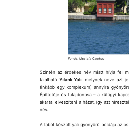
Forrás: Mustafa Cambaz
Szintén az érdekes név miatt hívja fel 
található
Yılanlı Yalı
, melynek neve azt je
(inkább egy komplexum) annyira gyönyörű 
Építtetője és tulajdonosa – a külügyi kapc
akarta, elveszíteni a házat, így azt híreszte
név.
A fából készült yalı gyönyörű példája az o