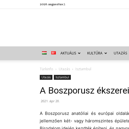
2026. augusztus 7.
AKTUÁLIS
KULTÚRA
UTAZÁS
Türkinfo
Utazás
Isztambul
Utazás
Isztambul
A Boszporusz ékszerei:
2021. ápr 20.
A Boszporusz anatóliai és európai oldalá
jellemzően két- vagy háromszintes épüle
Birodalom idején kezdték építeni, és nagyo