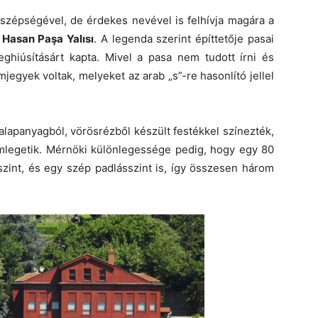
 szépségével, de érdekes nevével is felhívja magára a
 Hasan Paşa Yalısı
. A legenda szerint építtetője pasai
eghiúsításárt kapta. Mivel a pasa nem tudott írni és
mjegyek voltak, melyeket az arab „s”-re hasonlító jellel
lapanyagból, vörösrézből készült festékkel színezték,
mlegetik. Mérnöki különlegessége pedig, hogy egy 80
szint, és egy szép padlásszint is, így összesen három