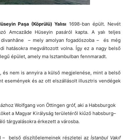
seyin Paşa (Köprülü) Yalısı
1698-ban épült. Nevét
mazó Amcazâde Hüseyin pasáról kapta. A yalı teljes
ún. divanhâne – mely amolyan fogadószoba – és még
öldi hatásokra megváltozott volna. Így ez a nagy belső
ellegű épület, amely ma Isztambulban fennmaradt.
, és nem is annyira a külső megjelenése, mint a belső
nt események és az ott elszállásolt illusztris vendégek
 házhoz Wolfgang von Öttingen gróf, aki a Habsburgok
ököket a Magyar Királyság területéről kiűző habsburg–
áló tárgyalásokra érkezett a városba.
l – belső díszítőelemeinek részletei az
İstanbul
Vakıf