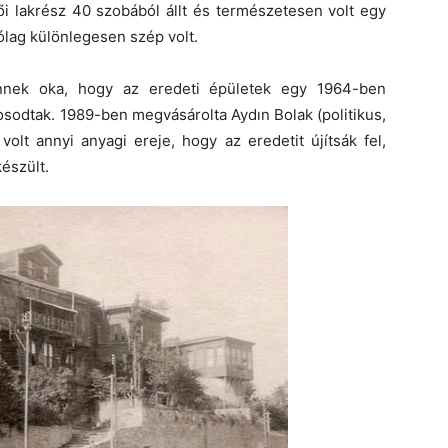
ői lakrész 40 szobából állt és természetesen volt egy
tólag különlegesen szép volt.
ennek oka, hogy az eredeti épületek egy 1964-ben
sodtak. 1989-ben megvásárolta Aydın Bolak (politikus,
olt annyi anyagi ereje, hogy az eredetit újítsák fel,
észült.