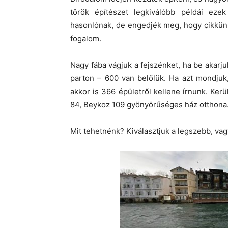
török építészet legkiválóbb példái eze
hasonlónak, de engedjék meg, hogy cikkünk 
fogalom.
Nagy fába vágjuk a fejszénket, ha be akarju
parton – 600 van belőlük. Ha azt mondjuk
akkor is 366 épületről kellene írnunk. Ker
84, Beykoz 109 gyönyörűséges ház otthona
Mit tehetnénk? Kiválasztjuk a legszebb, vag