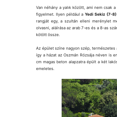
Van néhány a yalık között, ami nem csak a
figyelmet. Ilyen például a
Yedi Sekiz (7-8)
rangját egy, a szultán elleni merénylet m
olvasni, aláírása az arab 7-es és a 8-as szá
kötött össze.
Az épület színe nagyon szép, természetes a
így a házat az Oszmán Rózsája néven is e
cm magas beton alapzatra épült a két lakó
emeletes.