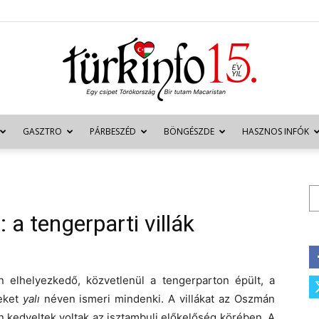
GASZTRO
PÁRBESZÉD
BÖNGÉSZDE
HASZNOS INFÓK
Türkinfo
Ke
 a tengerparti villák
n elhelyezkedő, közvetlenül a tengerparton épült, a
teket
yalı
néven ismeri mindenki. A villákat az Oszmán
n kedveltek voltak az isztambuli előkelőség körében. A