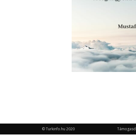
© Turkinfo.hu 2020
Támogasd a