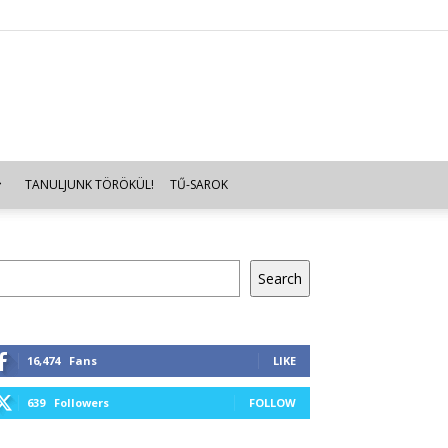
TANULJUNK TÖRÖKÜL!
TŰ-SAROK
resés
Search
16,474
Fans
LIKE
639
Followers
FOLLOW