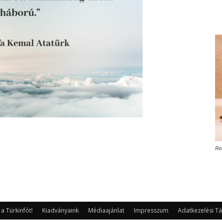
Re
 Türkinfót!
Kiadványaink
Médiaajánlat
Impresszum
Adatkezelési Tá