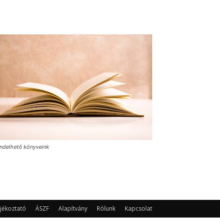
ndelhető könyveink
jékoztató
ÁSZF
Alapítvány
Rólunk
Kapcsolat