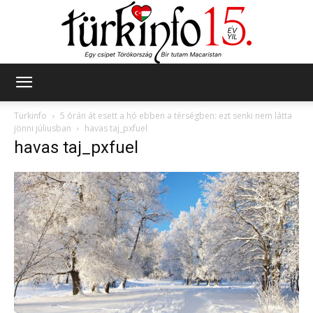
Türkinfo
Türkinfo
5 órán át esett a hó ebben a térségben: ezt senki nem látta
jönni júliusban
havas taj_pxfuel
havas taj_pxfuel