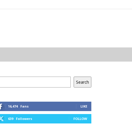
resés
Search
16,474
Fans
LIKE
639
Followers
FOLLOW