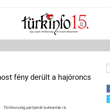
Türkinfo
Ke
most fény derült a hajóroncs
Törökország partjainál bukkantak rá.