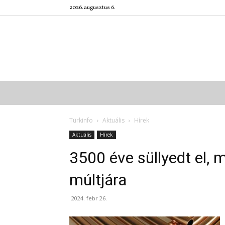
2026. augusztus 6.
Türkinfo
Aktuális
Hírek
Aktuális
Hírek
3500 éve süllyedt el, 
múltjára
2024. febr 26.