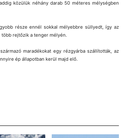
 addig közülük néhány darab 50 méteres mélységben
yobb része ennél sokkal mélyebbre süllyedt, így az
 több rejtőzik a tenger mélyén.
 származó maradékokat egy rézgyárba szállították, az
nnyire ép állapotban kerül majd elő.