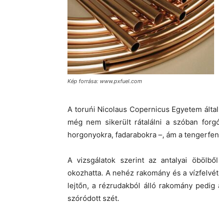
Kép forrása: www.pxfuel.com
A toruńi Nicolaus Copernicus Egyetem által 
még nem sikerült rátalálni a szóban forg
horgonyokra, fadarabokra –, ám a tengerfe
A vizsgálatok szerint az antalyai öbölbő
okozhatta. A nehéz rakomány és a vízfelvétel
lejtőn, a rézrudakból álló rakomány pedig 
szóródott szét.