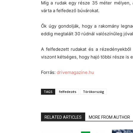
Míg a rudak egy része 35 méter mélyen,
várta a felfedező búvárokat.
Ők úgy gondolják, hogy a rakomány legnag
eddig megtalált 30 rúdnál valószínűleg jóval
A felfedezett rudakat és a rézedényekből
viszont kétséges, hogy hajó többi része is e
Forrás:
drivemagazine.hu
TAGS
felfedezés
Törökország
RELATED ARTICLES
MORE FROM AUTHOR