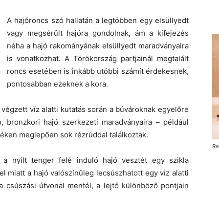
A hajóroncs szó hallatán a legtöbben egy elsüllyedt
vagy megsérült hajóra gondolnak, ám a kifejezés
néha a hajó rakományának elsüllyedt maradványaira
is vonatkozhat. A Törökország partjainál megtalált
roncs esetében is inkább utóbbi számít érdekesnek,
pontosabban ezeknek a kora.
végzett víz alatti kutatás során a búvároknak egyelőre
ó, bronzkori hajó szerkezeti maradványaira – például
néken meglepően sok rézrúddal találkoztak.
Re
l a nyílt tenger felé induló hajó vesztét egy szikla
 miatt a hajó valószínűleg lecsúszhatott egy víz alatti
a csúszási útvonal mentél, a lejtő különböző pontjain