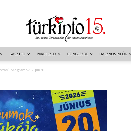
GASZTRO
PÁRBESZÉD
BÖNGÉSZDE
HASZNOS INFÓK
Türkinfo
tkozású programok
jun20