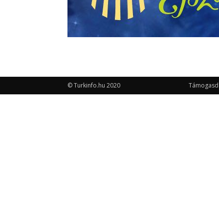
© Turkinfo.hu 2020
Támogasd a