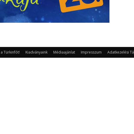
 Türkinfót!
Kiadványaink
Médiaajánlat
Impresszum
Adatkezelési Tá