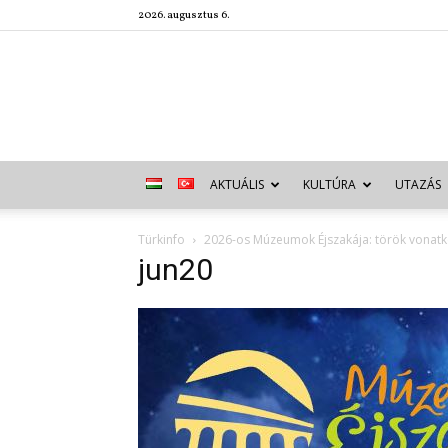
2026. augusztus 6.
AKTUÁLIS
KULTÚRA
UTAZÁS
Türkinfo
2026-os Múzeumok Éjszakája: török vona
jun20