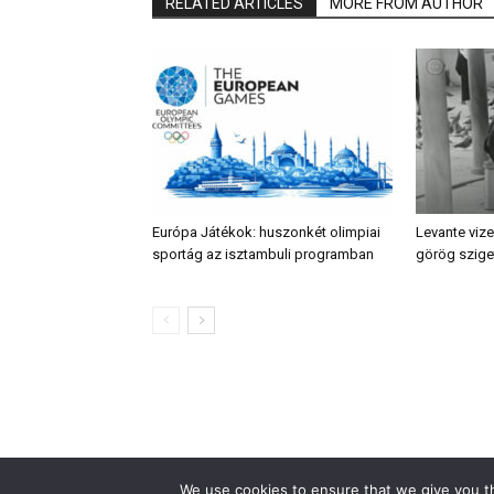
RELATED ARTICLES
MORE FROM AUTHOR
Európa Játékok: huszonkét olimpiai
Levante vize
sportág az isztambuli programban
görög szige
We use cookies to ensure that we give you th