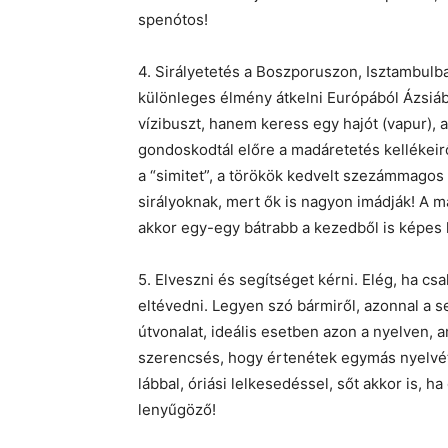
spenótos!
4. Sirályetetés a Boszporuszon, Isztambulba
különleges élmény átkelni Európából Ázsiába 
vízibuszt, hanem keress egy hajót (vapur), 
gondoskodtál előre a madáretetés kellékeirő
a “simitet”, a törökök kedvelt szezámmagos p
sirályoknak, mert ők is nagyon imádják! A m
akkor egy-egy bátrabb a kezedből is képes ki
5. Elveszni és segítséget kérni. Elég, ha c
eltévedni. Legyen szó bármiről, azonnal a 
útvonalat, ideális esetben azon a nyelven, 
szerencsés, hogy értenétek egymás nyelvét
lábbal, óriási lelkesedéssel, sőt akkor is, 
lenyűgöző!