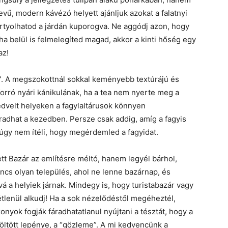
evű, modern kávézó helyett ajánljuk azokat a falatnyi
kortyolhatod a járdán kuporogva. Ne aggódj azon, hogy
, ha belül is felmelegíted magad, akkor a kinti hőség egy
az!
ı”. A megszokottnál sokkal keményebb textúrájú és
 forró nyári kánikulának, ha a tea nem nyerte meg a
kedvelt helyeken a fagylaltárusok könnyen
adhat a kezedben. Persze csak addig, amíg a fagyis
 úgy nem ítéli, hogy megérdemled a fagyidat.
tt Bazár az említésre méltó, hanem legyél bárhol,
ncs olyan település, ahol ne lenne bazárnap, és
 a helyiek járnak. Mindegy is, hogy turistabazár vagy
ltétlenül alkudj! Ha a sok nézelődéstől megéheztél,
yok fogják fáradhatatlanul nyújtani a tésztát, hogy a
töltött lepénye, a “gözleme”. A mi kedvencünk a