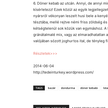
6. Döner kebab az utcán. Annyi, de annyi min
kísérletezz! Ezek közül az egyik legjellegze
nyársról vékonyan leszelt husi bele a kenyé
tésztába, mellé rejtve némi friss zöldség é
kétségtelenül sok közük van egymáshoz. A l
gránátalmalé mix, vagy az elmaradhatatlan a
valójában sózott joghurtos ital, de tényleg 
Részletek>>>
2014-06-04
http://tedeinturkey.wordpress.com/
TAGS
bazár
dondurma
döner kebabi
Ist