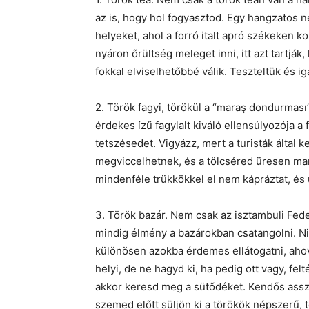
az is, hogy hol fogyasztod. Egy hangzatos n
helyeket, ahol a forró italt apró székeken 
nyáron őrültség meleget inni, itt azt tartják
fokkal elviselhetőbbé válik. Teszteltük és ig
2. Török fagyi, törökül a “maraş dondurmas
érdekes ízű fagylalt kiváló ellensúlyozója a
tetszésedet. Vigyázz, mert a turisták által 
megviccelhetnek, és a tölcséred üresen mar
mindenféle trükkökkel el nem kápráztat, és
3. Török bazár. Nem csak az isztambuli Fede
mindig élmény a bazárokban csatangolni. Ni
különösen azokba érdemes ellátogatni, ahová
helyi, de ne hagyd ki, ha pedig ott vagy, fe
akkor keresd meg a sütődéket. Kendős asszon
szemed előtt süljön ki a törökök népszerű, 