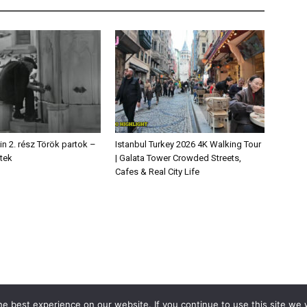
in 2. rész Török partok –
Istanbul Turkey 2026 4K Walking Tour
tek
| Galata Tower Crowded Streets,
Cafes & Real City Life
e best experience on our website. If you continue to use this site we w