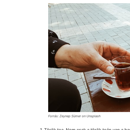
Forrás: Zeynep Sümer on Unsplash
1. Török tea. Nem csak a török teán van a h