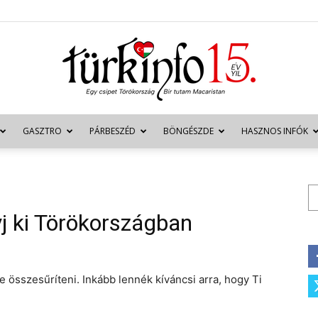
GASZTRO
PÁRBESZÉD
BÖNGÉSZDE
HASZNOS INFÓK
Türkinfo
Ke
yj ki Törökországban
be összesűríteni. Inkább lennék kíváncsi arra, hogy Ti