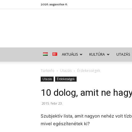
2026. augusztus 6.
AKTUÁLIS
KULTÚRA
UTAZÁS
Türkinfo
Utazás
Érdekességek
Utazás
Érdekességek
10 dolog, amit ne hag
2015. febr 23.
Szubjektív lista, amit nagyon nehéz volt tíz
mivel egészítenétek ki?