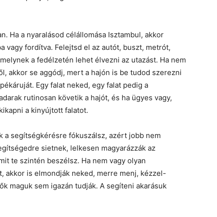
n. Ha a nyaralásod célállomása Isztambul, akkor
vagy fordítva. Felejtsd el az autót, buszt, metrót,
amelynek a fedélzetén lehet élvezni az utazást. Ha nem
l, akkor se aggódj, mert a hajón is be tudod szerezni
ékáruját. Egy falat neked, egy falat pedig a
adarak rutinosan követik a hajót, és ha ügyes vagy,
kapni a kinyújtott falatot.
sak a segítségkérésre fókuszálsz, azért jobb nem
segítségedre sietnek, lelkesen magyarázzák az
amit te szintén beszélsz. Ha nem vagy olyan
, akkor is elmondják neked, merre menj, kézzel-
ha ők maguk sem igazán tudják. A segíteni akarásuk