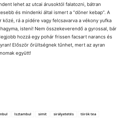
dent lehet az utcai árusoktól falatozni, bátran
tesebb és mindenki által ismert a “döner kebap”. A
r közé, rá a pidére vagy felcsavarva a vékony yufka
s hagyma, isteni! Nem összekeverendő a gyrossal, bár
egjobb hozzá egy pohár frissen facsart narancs és
yran! Először őrültségnek tűnhet, mert az ayran
finomak együtt!
anbul
Isztambul
simit
sirályetetés
török tea