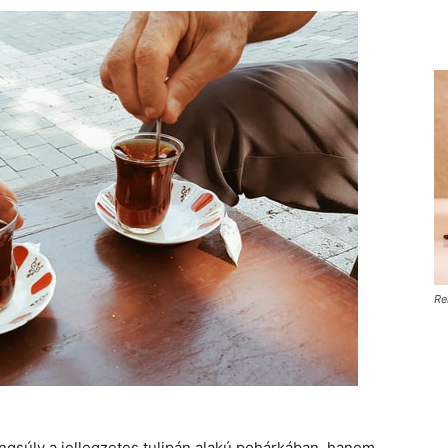
Re
angsúly a jellegzetes tulipán alakú pohárkában, hanem