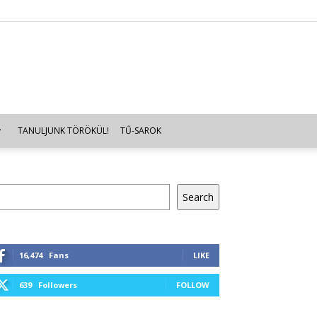
TANULJUNK TÖRÖKÜL!
TŰ-SAROK
resés
Search
16,474
Fans
LIKE
639
Followers
FOLLOW