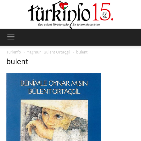
Türkinfo
Türkinfo
Yağmur · Bülent Ortaçgil
bulent
bulent