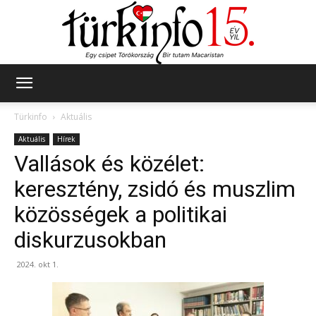
Türkinfo
Türkinfo
Aktuális
Aktuális
Hírek
Vallások és közélet:
keresztény, zsidó és muszlim
közösségek a politikai
diskurzusokban
2024. okt 1.