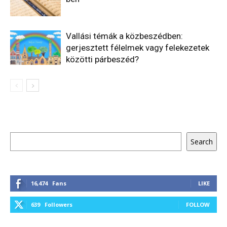
Vallási témák a közbeszédben:
gerjesztett félelmek vagy felekezetek
közötti párbeszéd?
Keresés
Search
16,474
Fans
LIKE
639
Followers
FOLLOW