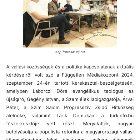
Kép forrása: cij.hu
A vallási közösségek és a politika kapcsolatának aktuális
kérdéseiről volt szó a Független Médiaközpont 2024.
szeptember 24-én tartott kerekasztal-beszélgetésén,
amelyben Laborczi Dóra evangélikus teológus és
újságíró, Gégény István, a Szemlélek lapigazgatója, Árvai
Péter, a Szim Salom Progressziv Zsidó Hitközség
alelnöke, valamint Tarik Demirkan, a turkinfo.hu
főszerkesztője vett részt. Megvitatták, hogyan
befolyásolja a populista retorika a magyarországi vallási
közösségekben folyó diskurzust, milyen dilemmák