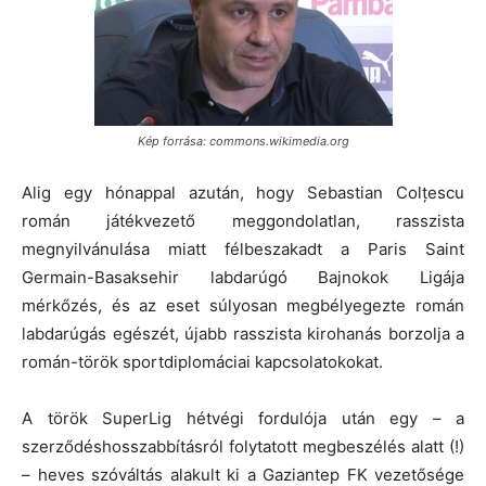
Kép forrása: commons.wikimedia.org
Alig egy hónappal azután, hogy Sebastian Colțescu
román játékvezető meggondolatlan, rasszista
megnyilvánulása miatt félbeszakadt a Paris Saint
Germain-Basaksehir labdarúgó Bajnokok Ligája
mérkőzés, és az eset súlyosan megbélyegezte román
labdarúgás egészét, újabb rasszista kirohanás borzolja a
román-török sportdiplomáciai kapcsolatokokat.
A török SuperLig hétvégi fordulója után egy – a
szerződéshosszabbításról folytatott megbeszélés alatt (!)
– heves szóváltás alakult ki a Gaziantep FK vezetősége