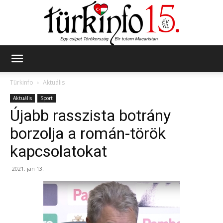
Türkinfo
Türkinfo
Aktuális
Aktuális
Sport
Újabb rasszista botrány
borzolja a román-török
kapcsolatokat
2021. jan 13.