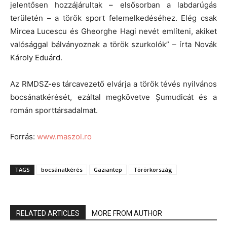
jelentősen hozzájárultak – elsősorban a labdarúgás
területén – a török sport felemelkedéséhez. Elég csak
Mircea Lucescu és Gheorghe Hagi nevét említeni, akiket
valósággal bálványoznak a török szurkolók” – írta Novák
Károly Eduárd.
Az RMDSZ-es tárcavezető elvárja a török tévés nyilvános
bocsánatkérését, ezáltal megkövetve Șumudicát és a
román sporttársadalmat.
Forrás:
www.maszol.ro
TAGS
bocsánatkérés
Gaziantep
Törörkország
RELATED ARTICLES
MORE FROM AUTHOR