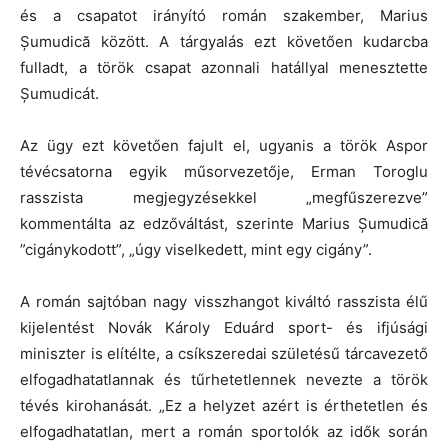
és a csapatot irányító román szakember, Marius
Șumudică között. A tárgyalás ezt követően kudarcba
fulladt, a török csapat azonnali hatállyal menesztette
Șumudicát.
Az ügy ezt követően fajult el, ugyanis a török Aspor
tévécsatorna egyik műsorvezetője, Erman Toroglu
rasszista megjegyzésekkel „megfűszerezve”
kommentálta az edzőváltást, szerinte Marius Șumudică
”cigánykodott”, „úgy viselkedett, mint egy cigány”.
A román sajtóban nagy visszhangot kiváltó rasszista élű
kijelentést Novák Károly Eduárd sport- és ifjúsági
miniszter is elítélte, a csíkszeredai születésű tárcavezető
elfogadhatatlannak és tűrhetetlennek nevezte a török
tévés kirohanását. „Ez a helyzet azért is érthetetlen és
elfogadhatatlan, mert a román sportolók az idők során