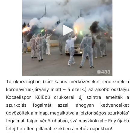
Törökországban (zárt kapus mérkőzéseket rendeznek a
koronavírus-járvány miatt – a szerk.) az alsóbb osztályú
Kocaelispor Külübü drukkerei új szintre emelték a
szurkolás fogalmát azzal, ahogyan kedvenceiket
üdvözölték a minap, megalkotva a ‘biztonságos szurkolás’
fogalmát, talpig védőruhában, szájmaszkokkal – Egy újabb
felejthetetlen pillanat ezekben a nehéz napokban!