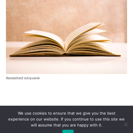
Rendelhető könyveink
Támogasd a Türkinfót!
Kiadványaink
Médiaajánlat
We use cookies to ensure that we give you the best
Impresszum
Adatkezelési Tájékoztató
ÁSZF
Alapítvány
experience on our website. If you continue to use this site we
will assume that you are happy with it.
Rólunk
Kapcsolat