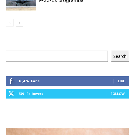
F-35-ös programba
Keresés
Search
16,474
Fans
LIKE
639
Followers
FOLLOW