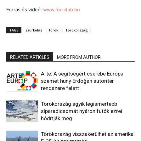
Forrás és videó:
www.fociclub.hu
TAGS
szurkolás
török
Törökország
RELATED ARTICLES
MORE FROM AUTHOR
Arte: A segítségért cserébe Európa
szemet huny Erdoğan autoriter
rendszere felett
Törökország egyik legismertebb
síparadicsomát nyáron futók ezrei
hódítják meg
Törökország visszakerülhet az amerikai