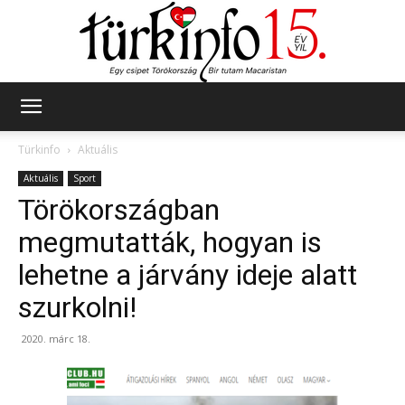
Türkinfo
Türkinfo
Aktuális
Aktuális
Sport
Törökországban
megmutatták, hogyan is
lehetne a járvány ideje alatt
szurkolni!
2020. márc 18.