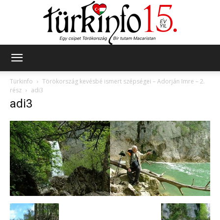
Türkinfo
Türkinfo
Törökország kevésbé ismert szépségei – Adorján Imre – 2.
rész
adi3
adi3