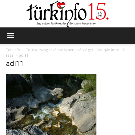
Türkinfo
Türkinfo
Törökország kevésbé ismert szépségei – Adorján Imre – 2.
rész
adi11
adi11