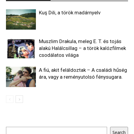
Kuş Dili, a török madárnyelv
Muszlim Drakula, meleg E. T. és tojás
alakú Halálcsillag – a török kalózfilmek
csodálatos világa
A fiú, akit feláldoztak – A családi hűség
ára, vagy a reményutolsó fénysugara.
Keresés
Search