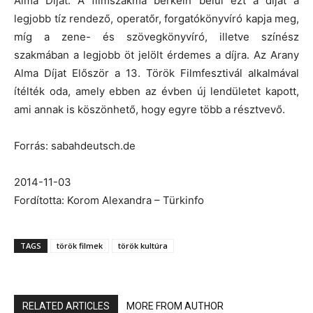
Alma Díjat. A filmszakma berkein belül ezt a díjat a
legjobb tíz rendező, operatőr, forgatókönyvíró kapja meg,
míg a zene- és szövegkönyvíró, illetve színész
szakmában a legjobb öt jelölt érdemes a díjra. Az Arany
Alma Díjat Először a 13. Török Filmfesztivál alkalmával
ítélték oda, amely ebben az évben új lendületet kapott,
ami annak is köszönhető, hogy egyre több a résztvevő.
Forrás: sabahdeutsch.de
2014-11-03
Fordította: Korom Alexandra – Türkinfo
TAGS
török filmek
török kultúra
RELATED ARTICLES
MORE FROM AUTHOR