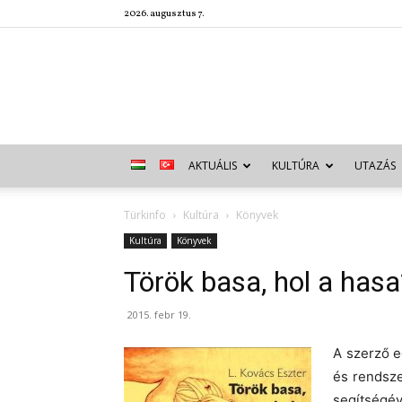
2026. augusztus 7.
AKTUÁLIS
KULTÚRA
UTAZÁS
Türkinfo
Kultúra
Könyvek
Kultúra
Könyvek
Török basa, hol a hasa
2015. febr 19.
A szerző e
és rendsze
segítségé