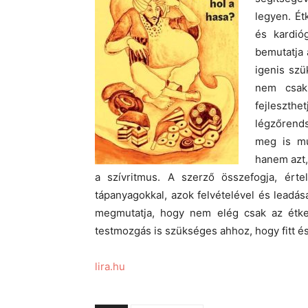
legyen. Ét
és kardió
bemutatja 
igenis sz
nem csak 
fejleszt
légzőrend
meg is mu
hanem azt,
a szívritmus. A szerző összefogja, értel
tápanyagokkal, azok felvételével és leadás
megmutatja, hogy nem elég csak az étke
testmozgás is szükséges ahhoz, hogy fitt 
lira.hu