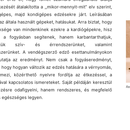
kezését átalakította a ,,mikor-mennyit-mit” elv szerint,
gépes, majd kondigépes edzésekre járt. Leírásában
az általa használt gépeket, hatásukat. Arra biztat, hogy
üksége van mindenkinek ezekre a kardiógépekre, hisz
a fogyásban segítenek, hanem karbantarthatjuk,
hetjük szív- és érrendszerünket, valamint
szerünket. A vendégszerző edző esettanulmányokon
tatja az eredményt. Nem csak a fogyáseredményt,
 hogy hogyan változik az edzés hatására a vérnyomás,
mezi, közérthető nyelvre fordítja az étkezéssel, a
ával kapcsolatos ismereteket. Saját példáján keresztül
Re
zésre odafigyelni, hanem rendszeres, és megfelelő
és egészséges legyen.