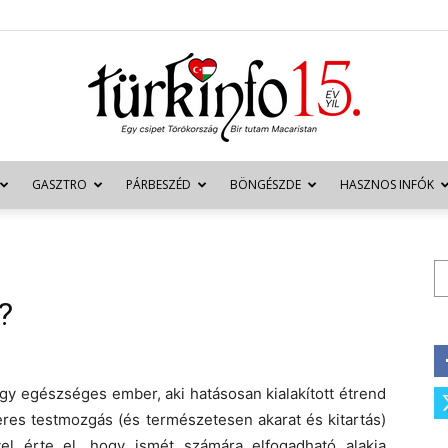
GASZTRO
PÁRBESZÉD
BÖNGÉSZDE
HASZNOS INFÓK
Türkinfo
Ke
?
gy egészséges ember, aki hatásosan kialakított étrend
res testmozgás (és természetesen akarat és kitartás)
vel érte el, hogy ismét számára elfogadható alakja