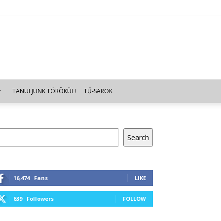
TANULJUNK TÖRÖKÜL!
TŰ-SAROK
resés
Search
16,474
Fans
LIKE
639
Followers
FOLLOW