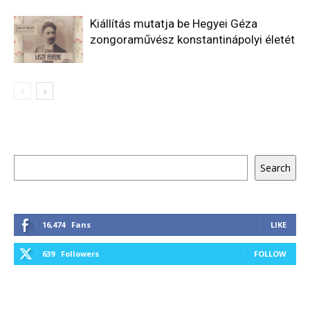
Kiállítás mutatja be Hegyei Géza
zongoraművész konstantinápolyi életét
Keresés
Search
16,474
Fans
LIKE
639
Followers
FOLLOW