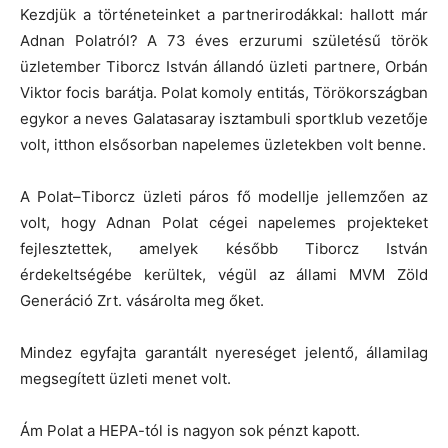
Kezdjük a történeteinket a partnerirodákkal: hallott már
Adnan Polatról? A 73 éves erzurumi születésű török
üzletember Tiborcz István állandó üzleti partnere, Orbán
Viktor focis barátja. Polat komoly entitás, Törökországban
egykor a neves Galatasaray isztambuli sportklub vezetője
volt, itthon elsősorban napelemes üzletekben volt benne.
A Polat–Tiborcz üzleti páros fő modellje jellemzően az
volt, hogy Adnan Polat cégei napelemes projekteket
fejlesztettek, amelyek később Tiborcz István
érdekeltségébe kerültek, végül az állami MVM Zöld
Generáció Zrt. vásárolta meg őket.
Mindez egyfajta garantált nyereséget jelentő, államilag
megsegített üzleti menet volt.
Ám Polat a HEPA-tól is nagyon sok pénzt kapott.