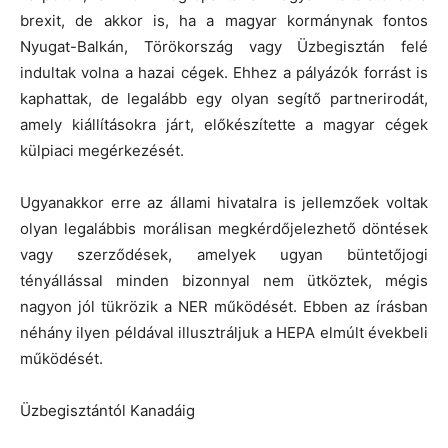
brexit, de akkor is, ha a magyar kormánynak fontos
Nyugat-Balkán, Törökország vagy Üzbegisztán felé
indultak volna a hazai cégek. Ehhez a pályázók forrást is
kaphattak, de legalább egy olyan segítő partnerirodát,
amely kiállításokra járt, előkészítette a magyar cégek
külpiaci megérkezését.
Ugyanakkor erre az állami hivatalra is jellemzőek voltak
olyan legalábbis morálisan megkérdőjelezhető döntések
vagy szerződések, amelyek ugyan büntetőjogi
tényállással minden bizonnyal nem ütköztek, mégis
nagyon jól tükrözik a NER működését. Ebben az írásban
néhány ilyen példával illusztráljuk a HEPA elmúlt évekbeli
működését.
Üzbegisztántól Kanadáig