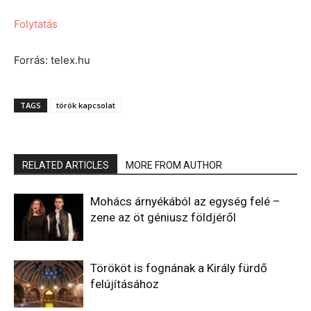
Folytatás
Forrás: telex.hu
TAGS
török kapcsolat
RELATED ARTICLES
MORE FROM AUTHOR
Mohács árnyékából az egység felé –
zene az öt géniusz földjéről
Törököt is fognának a Király fürdő
felújításához