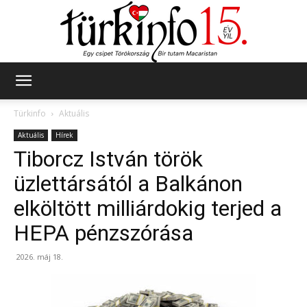
Türkinfo
Türkinfo
Aktuális
Aktuális
Hírek
Tiborcz István török
üzlettársától a Balkánon
elköltött milliárdokig terjed a
HEPA pénzszórása
2026. máj 18.