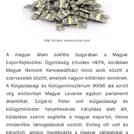
Kép forrása: www.pxfuel.com
A magyar állam sokféle bugyrában a Magyar
Exportfejlesztési Ügynökség (röviden HEPA, korábban
Magyar Nemzeti Kereskedőház) nincs azok között a
szervezetek között, amelyek nagyon előtérben lennének.
A Külgazdasági és Külügyminisztérium (KKM) alá sorolt
cég elsősorban Magyar Levente egykori parlamenti
államtitkár, Szijjártó Péter volt külgazdasági és
külügyminiszter helyettesének irányítása alatt állt,
küldetése szerint segítette a magyar exportot, illetve
mindenféle támogatásokat osztott. Elvileg ott volt és
kárpótolt, amikor megtépázta a magyar vállalatokat a