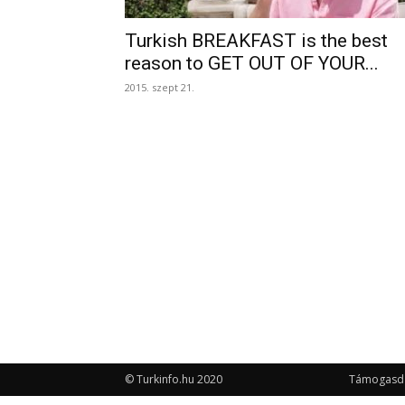
Turkish BREAKFAST is the best
reason to GET OUT OF YOUR...
2015. szept 21.
© Turkinfo.hu 2020
Támogasd a