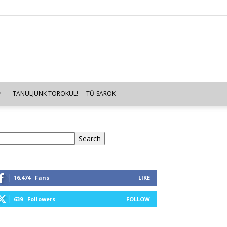
TANULJUNK TÖRÖKÜL!
TŰ-SAROK
eresés
Search
16,474
Fans
LIKE
639
Followers
FOLLOW