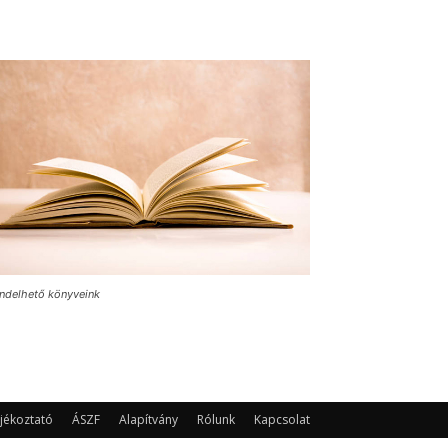
ndelhető könyveink
jékoztató
ÁSZF
Alapítvány
Rólunk
Kapcsolat