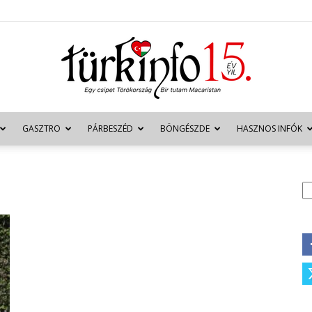
GASZTRO
PÁRBESZÉD
BÖNGÉSZDE
HASZNOS INFÓK
Türkinfo
K