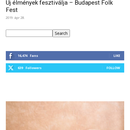
Új élmények fesztiválja – Budapest Folk
Fest
2019. ápr 28.
Keresés
Search
16,474
Fans
LIKE
639
Followers
FOLLOW