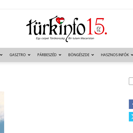
GASZTRO
PÁRBESZÉD
BÖNGÉSZDE
HASZNOS INFÓK
Türkinfo
K