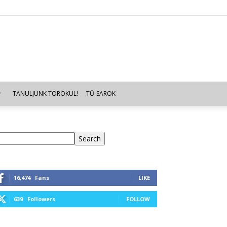
TANULJUNK TÖRÖKÜL!
TŰ-SAROK
eresés
Search
16,474
Fans
LIKE
639
Followers
FOLLOW