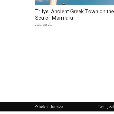
Trilye: Ancient Greek Town on the
Sea of Marmara
2020. ápr 20.
© Turkinfo.hu 2020
Támogasd a