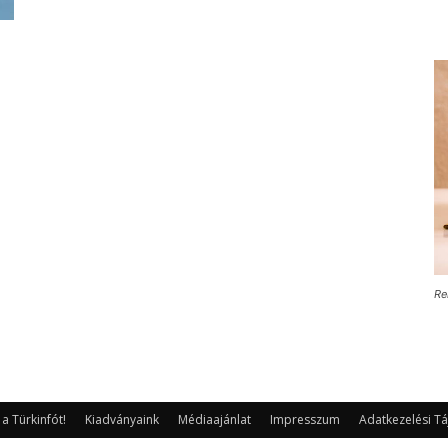
Re
 Türkinfót!
Kiadványaink
Médiaajánlat
Impresszum
Adatkezelési Tá