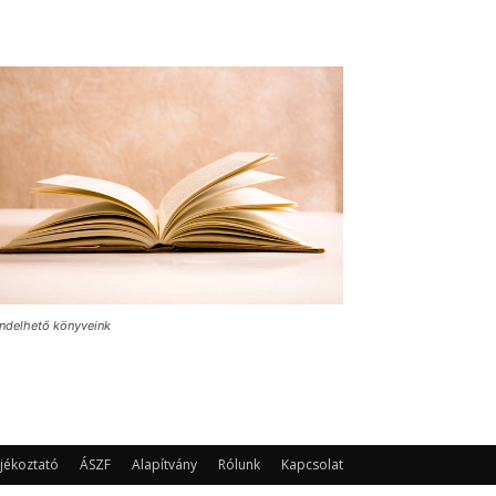
ndelhető könyveink
jékoztató
ÁSZF
Alapítvány
Rólunk
Kapcsolat