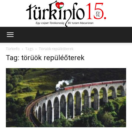
Türkinfo
Türkinfo
Tags
Törüök repüléőterek
Tag: törüök repüléőterek