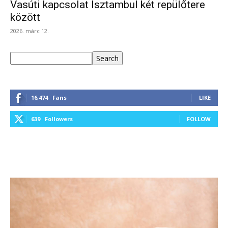
Vasúti kapcsolat Isztambul két repülőtere
között
2026. márc 12.
Keresés
Search
16,474
Fans
LIKE
639
Followers
FOLLOW