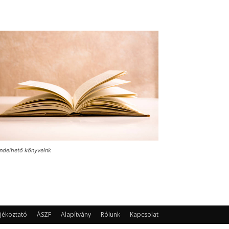
ndelhető könyveink
jékoztató
ÁSZF
Alapítvány
Rólunk
Kapcsolat