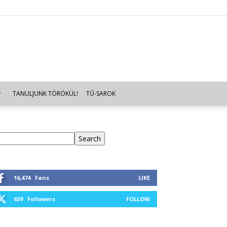
TANULJUNK TÖRÖKÜL!
TŰ-SAROK
eresés
Search
16,474
Fans
LIKE
639
Followers
FOLLOW