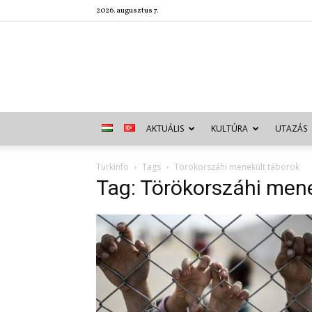
2026. augusztus 7.
AKTUÁLIS
KULTÚRA
UTAZÁS
Türkinfo
Tags
Törökorszáhi menekült táborok
Tag: Törökorszáhi men