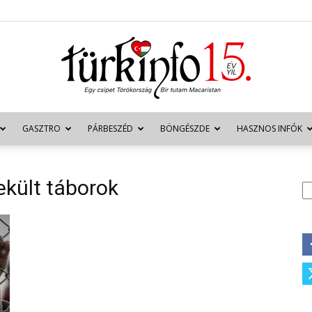
GASZTRO
PÁRBESZÉD
BÖNGÉSZDE
HASZNOS INFÓK
Türkinfo
ekült táborok
K