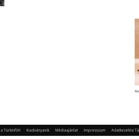
Re
 Türkinfót!
Kiadványaink
Médiaajánlat
Impresszum
Adatkezelési Tá