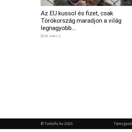
Az EU kussol és fizet, csak
Törökország maradjon a világ
legnagyobb...
2016. márc 3.
© Turkinfo.hu 2020
Támogasd a