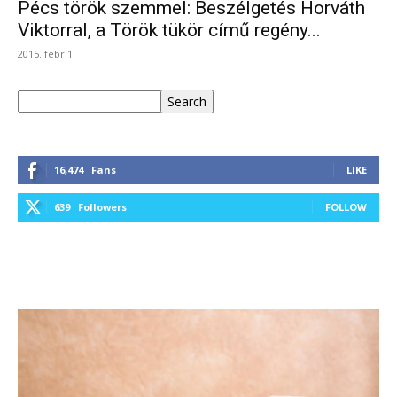
Pécs török szemmel: Beszélgetés Horváth
Viktorral, a Török tükör című regény...
2015. febr 1.
Keresés
Search
16,474
Fans
LIKE
639
Followers
FOLLOW