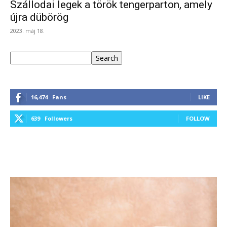
Szállodai legek a török tengerparton, amely
újra dübörög
2023. máj 18.
Keresés
Search
16,474
Fans
LIKE
639
Followers
FOLLOW