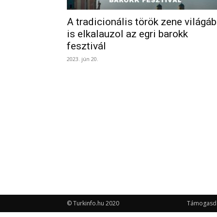
A tradicionális török zene világá
is elkalauzol az egri barokk
fesztivál
2023. jún 20.
© Turkinfo.hu 2020
Támogasd a