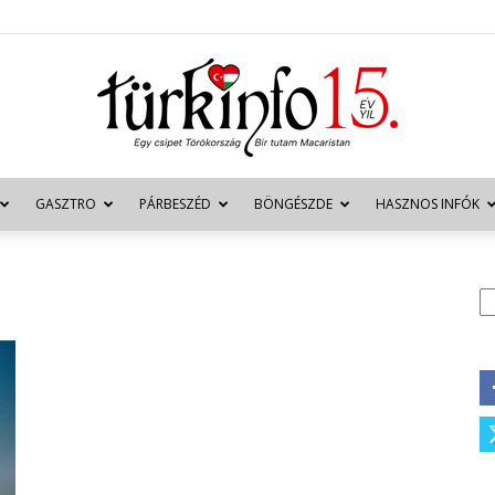
GASZTRO
PÁRBESZÉD
BÖNGÉSZDE
HASZNOS INFÓK
Türkinfo
K