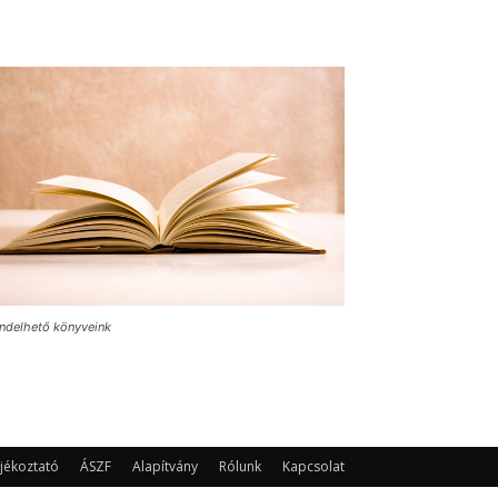
ndelhető könyveink
jékoztató
ÁSZF
Alapítvány
Rólunk
Kapcsolat