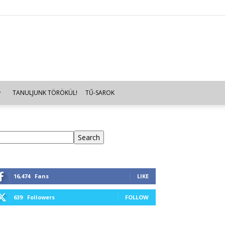
TANULJUNK TÖRÖKÜL!
TŰ-SAROK
eresés
Search
16,474
Fans
LIKE
639
Followers
FOLLOW