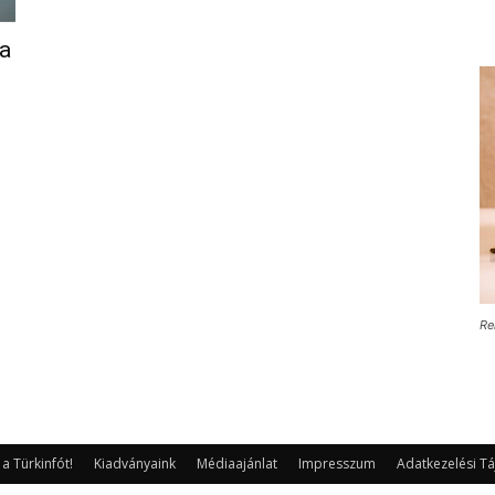
ba
Re
 Türkinfót!
Kiadványaink
Médiaajánlat
Impresszum
Adatkezelési Tá