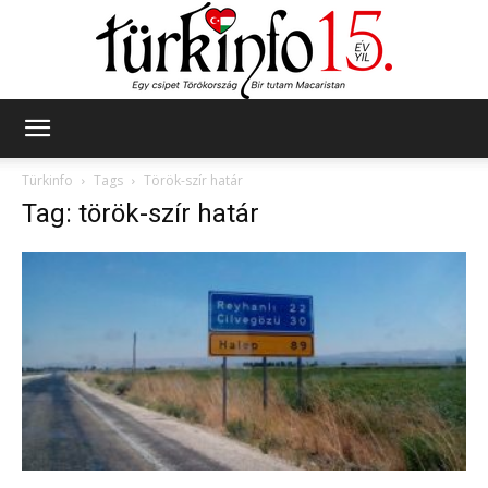
Türkinfo
Türkinfo
Tags
Török-szír határ
Tag: török-szír határ