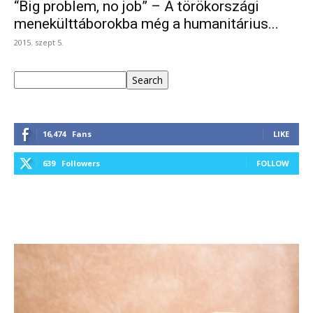
“Big problem, no job” – A törökországi
menekülttáborokba még a humanitárius...
2015. szept 5.
Keresés
Search
16,474
Fans
LIKE
639
Followers
FOLLOW