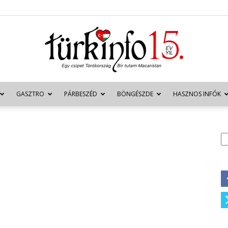
GASZTRO
PÁRBESZÉD
BÖNGÉSZDE
HASZNOS INFÓK
Türkinfo
K