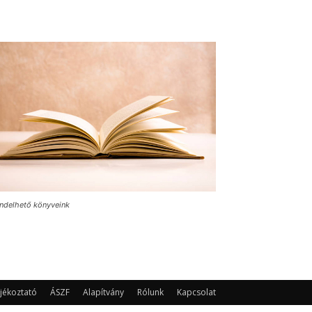
ndelhető könyveink
jékoztató
ÁSZF
Alapítvány
Rólunk
Kapcsolat