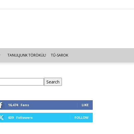
TANULJUNK TÖRÖKÜL!
TŰ-SAROK
eresés
Search
16,474
Fans
LIKE
639
Followers
FOLLOW