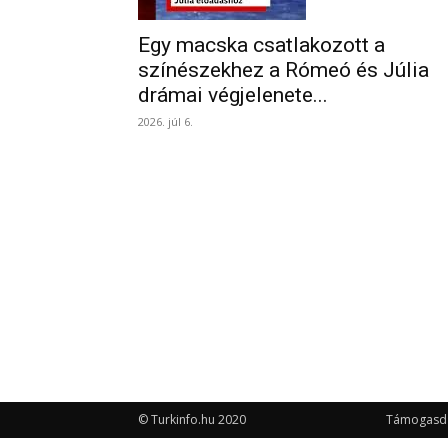
Egy macska csatlakozott a
színészekhez a Rómeó és Júlia
drámai végjelenete...
2026. júl 6.
© Turkinfo.hu 2020
Támogasd a