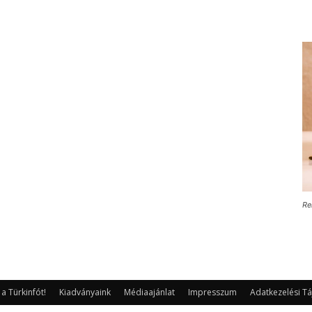
Re
 Türkinfót!
Kiadványaink
Médiaajánlat
Impresszum
Adatkezelési Tá