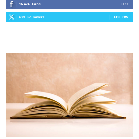
16,474
Fans
LIKE
639
Followers
FOLLOW