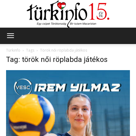
Türkinfo
Türkinfo
Tags
Török női röplabda játékos
Tag: török női röplabda játékos