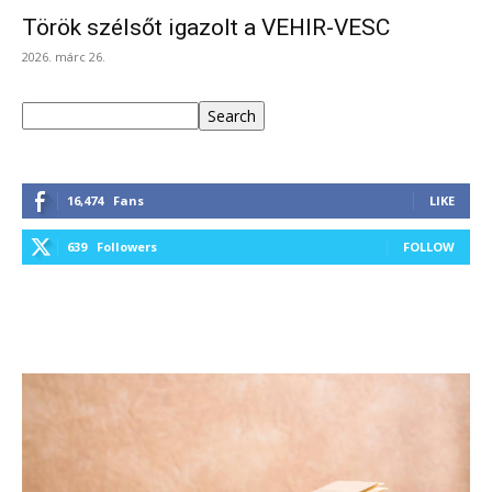
Török szélsőt igazolt a VEHIR-VESC
2026. márc 26.
Keresés
Search
16,474
Fans
LIKE
639
Followers
FOLLOW