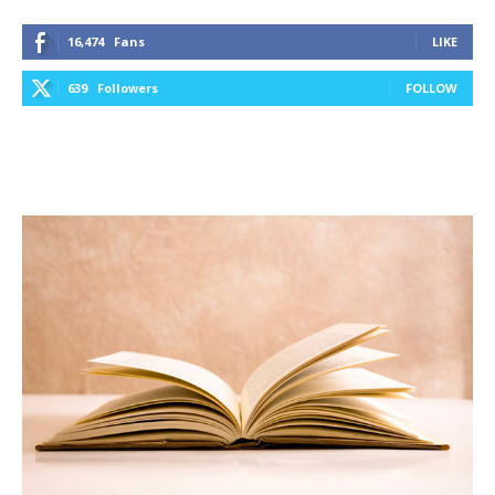
16,474
Fans
LIKE
639
Followers
FOLLOW