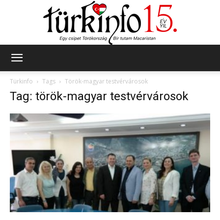
Türkinfo
Türkinfo
Tags
Török-magyar testvérvárosok
Tag: török-magyar testvérvárosok