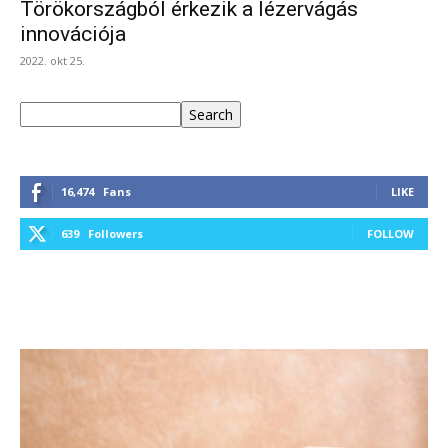
Törökországból érkezik a lézervágás
innovációja
2022. okt 25.
Keresés
Search
16,474
Fans
LIKE
639
Followers
FOLLOW