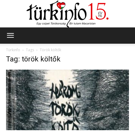
Türkinfo
Türkinfo
Tags
Török költők
Tag: török költők