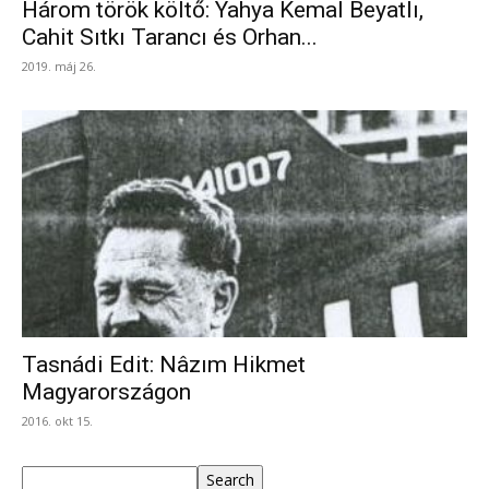
Három török költő: Yahya Kemal Beyatlı,
Cahit Sıtkı Tarancı és Orhan...
2019. máj 26.
Tasnádi Edit: Nâzım Hikmet
Magyarországon
2016. okt 15.
Keresés
Search