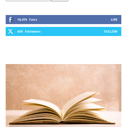
16,474
Fans
LIKE
639
Followers
FOLLOW