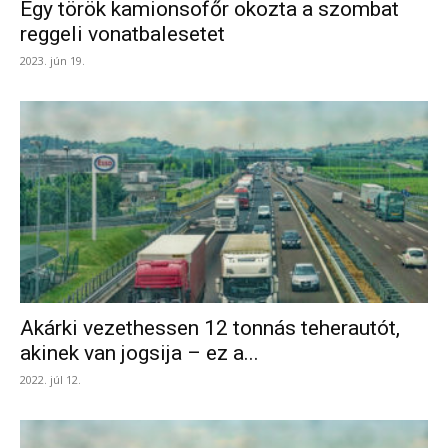
Egy török kamionsofőr okozta a szombat
reggeli vonatbalesetet
2023. jún 19.
Akárki vezethessen 12 tonnás teherautót,
akinek van jogsija – ez a...
2022. júl 12.