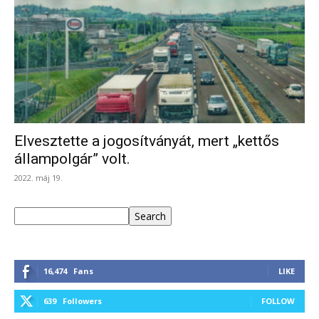
Elvesztette a jogosítványát, mert „kettős
állampolgár” volt.
2022. máj 19.
Keresés
Search
16,474
Fans
LIKE
639
Followers
FOLLOW